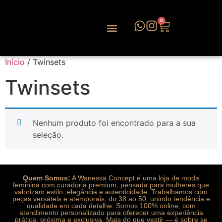
0
Início
/ Twinsets
Twinsets
Nenhum produto foi encontrado para a sua
seleção.
Quem Somos:
A Wanessa Concept é uma loja de moda
feminina com curadoria premium, pensada para mulheres que
valorizam estilo, elegância e autenticidade. Trabalhamos com
peças versáteis e atemporais, do 38 ao 50, unindo tendência e
qualidade em cada detalhe. Somos 100% online, com
atendimento personalizado para oferecer uma experiência
prática, próxima e exclusiva. Mais do que vestir — é sobre se