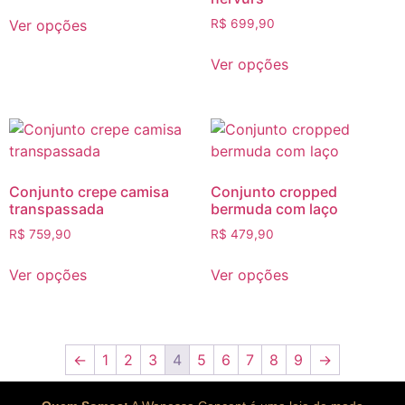
Ver opções
R$
699,90
Ver opções
Conjunto crepe camisa
Conjunto cropped
transpassada
bermuda com laço
R$
759,90
R$
479,90
Ver opções
Ver opções
←
1
2
3
4
5
6
7
8
9
→