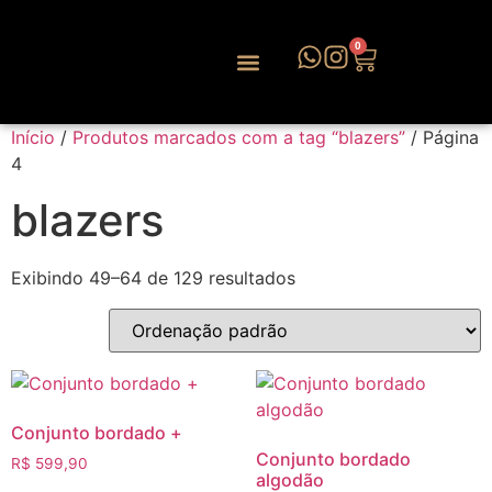
0
Início
/
Produtos marcados com a tag “blazers”
/ Página
4
blazers
Exibindo 49–64 de 129 resultados
Conjunto bordado +
Conjunto bordado
R$
599,90
algodão