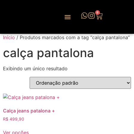
0
Início
/ Produtos marcados com a tag “calça pantalona”
calça pantalona
Exibindo um único resultado
Calça jeans patalona +
R$
499,90
Ver opções