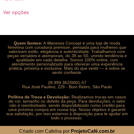
Ver opções
Quem Somos:
A Wanessa Concept é uma loja de moda
feminina com curadoria premium, pensada para mulheres que
valorizam estilo, elegância e autenticidade. Trabalhamos com
peças versáteis e atemporais, do 38 ao 50, unindo tendência e
qualidade em cada detalhe. Somos 100% online, com
atendimento personalizado para oferecer uma experiência
prática, próxima e exclusiva. Mais do que vestir — é sobre se
sentir confiante.
28.999.362/0001-57
Rua José Paulino, 226 - Bom Retiro, São Paulo
Política de Troca e Devolução:
Realizamos trocas em casos
de cor, tamanho ou defeito da peça. Para devoluções, o valor
não é reembolsado, sendo disponibilizado como crédito para
uma próxima compra em nossa loja. Nosso objetivo é garantir
sua satisfação, por isso estamos à disposição para te ajudar em
todo o processo.
Criado com Cafeína por
ProjetoCafé.com.br