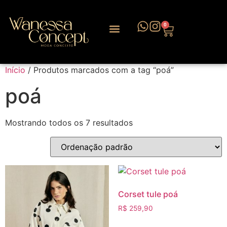
0
Início
/ Produtos marcados com a tag “poá”
poá
Mostrando todos os 7 resultados
Corset tule poá
R$
259,90