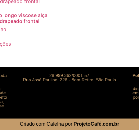
o longo viscose alça
drapeado frontal
,90
pções
moda
28.999.362/0001-57
Po
Rua José Paulino, 226 - Bom Retiro, São Paulo
e
di
ade
em 
ento
por
ca,
se
Criado com Cafeína por
ProjetoCafé.com.br
ncel giriş
ultrabet giriş
ultrabet
betasus güncel giriş
betas