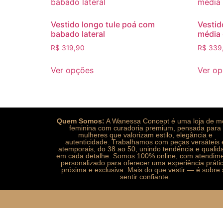
Vestido longo tule poá com
Vestid
babado lateral
média 
R$
319,90
R$
339
Ver opções
Ver o
Quem Somos:
A Wanessa Concept é uma loja de 
feminina com curadoria premium, pensada para
mulheres que valorizam estilo, elegância e
autenticidade. Trabalhamos com peças versáteis 
atemporais, do 38 ao 50, unindo tendência e qualid
em cada detalhe. Somos 100% online, com atendim
personalizado para oferecer uma experiência práti
próxima e exclusiva. Mais do que vestir — é sobre 
sentir confiante.
abet
ultrabet güncel giriş
ultrabet giriş
ultrabet
ultrabet gü