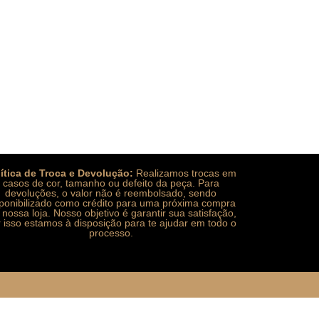
lítica de Troca e Devolução:
Realizamos trocas em
casos de cor, tamanho ou defeito da peça. Para
devoluções, o valor não é reembolsado, sendo
sponibilizado como crédito para uma próxima compra
nossa loja. Nosso objetivo é garantir sua satisfação,
 isso estamos à disposição para te ajudar em todo o
processo.
us giriş
betasus
betasus güncel giriş
betasus giriş
betas