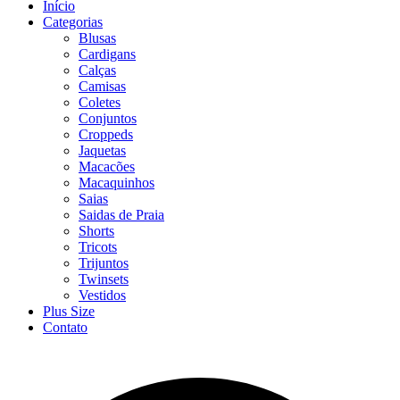
Início
Categorias
Blusas
Cardigans
Calças
Camisas
Coletes
Conjuntos
Croppeds
Jaquetas
Macacões
Macaquinhos
Saias
Saidas de Praia
Shorts
Tricots
Trijuntos
Twinsets
Vestidos
Plus Size
Contato