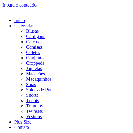
Ir para o conteúdo
Início
Categorias
Blusas
Cardigans
Calças
Camisas
Coletes
Conjuntos
Croppeds
Jaquetas
Macacões
Macaquinhos
Saias
Saidas de Praia
Shorts
Tricots
Trijuntos
Twinsets
Vestidos
Plus Size
Contato