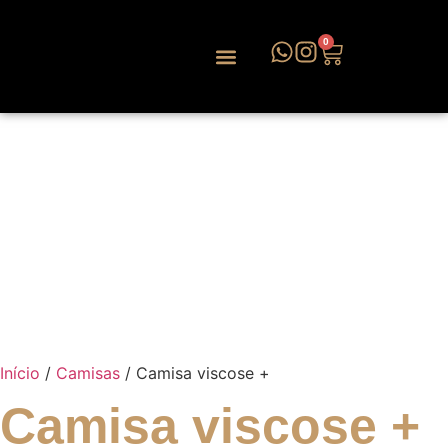
0
Início
/
Camisas
/ Camisa viscose +
Camisa viscose +