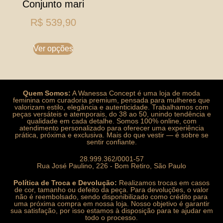
Conjunto mari
R$
539,90
Ver opções
Quem Somos:
A Wanessa Concept é uma loja de moda
feminina com curadoria premium, pensada para mulheres que
valorizam estilo, elegância e autenticidade. Trabalhamos com
peças versáteis e atemporais, do 38 ao 50, unindo tendência e
qualidade em cada detalhe. Somos 100% online, com
atendimento personalizado para oferecer uma experiência
prática, próxima e exclusiva. Mais do que vestir — é sobre se
sentir confiante.
28.999.362/0001-57
Rua José Paulino, 226 - Bom Retiro, São Paulo
Política de Troca e Devolução:
Realizamos trocas em casos
de cor, tamanho ou defeito da peça. Para devoluções, o valor
não é reembolsado, sendo disponibilizado como crédito para
uma próxima compra em nossa loja. Nosso objetivo é garantir
sua satisfação, por isso estamos à disposição para te ajudar em
todo o processo.