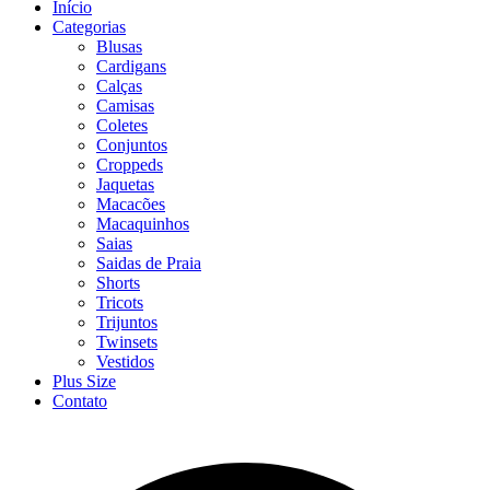
Início
Categorias
Blusas
Cardigans
Calças
Camisas
Coletes
Conjuntos
Croppeds
Jaquetas
Macacões
Macaquinhos
Saias
Saidas de Praia
Shorts
Tricots
Trijuntos
Twinsets
Vestidos
Plus Size
Contato