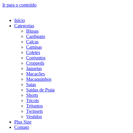
Ir para o conteúdo
Início
Categorias
Blusas
Cardigans
Calças
Camisas
Coletes
Conjuntos
Croppeds
Jaquetas
Macacões
Macaquinhos
Saias
Saidas de Praia
Shorts
Tricots
Trijuntos
Twinsets
Vestidos
Plus Size
Contato