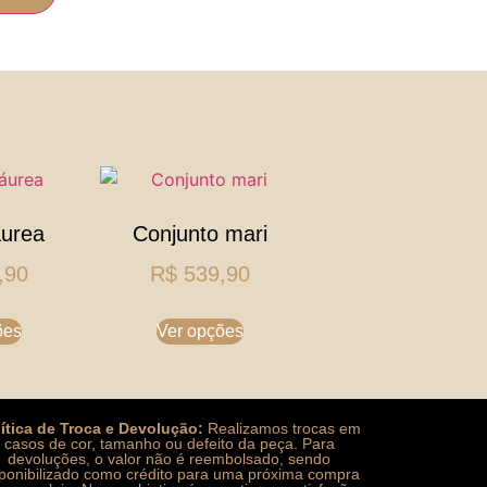
áurea
Conjunto mari
,90
R$
539,90
ões
Ver opções
lítica de Troca e Devolução:
Realizamos trocas em
casos de cor, tamanho ou defeito da peça. Para
devoluções, o valor não é reembolsado, sendo
sponibilizado como crédito para uma próxima compra