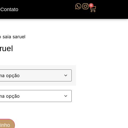
0
Contato
 saia saruel
ruel
rinho