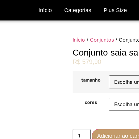
Início
Categorias
Plus Size
Início
/
Conjuntos
/ Conjunto
Conjunto saia sa
R$
579,90
tamanho
cores
Adicionar ao car