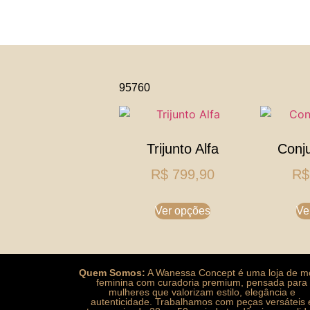
95760
Trijunto Alfa
Conju
R$
799,90
R$
Ver opções
Ve
Quem Somos:
A Wanessa Concept é uma loja de 
feminina com curadoria premium, pensada para
mulheres que valorizam estilo, elegância e
autenticidade. Trabalhamos com peças versáteis 