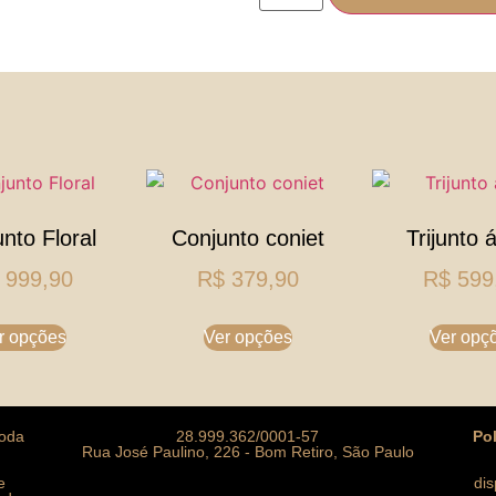
nto Floral
Conjunto coniet
Trijunto 
999,90
R$
379,90
R$
599
r opções
Ver opções
Ver opç
moda
28.999.362/0001-57
Po
Rua José Paulino, 226 - Bom Retiro, São Paulo
e
di