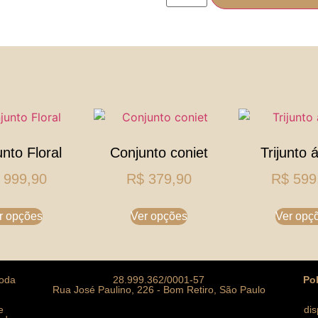
nto Floral
Conjunto coniet
Trijunto 
999,90
R$
379,90
R$
599
r opções
Ver opções
Ver opç
moda
28.999.362/0001-57
Po
Rua José Paulino, 226 - Bom Retiro, São Paulo
e
di