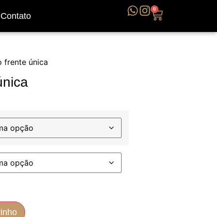
0
Contato
 frente única
única
rinho