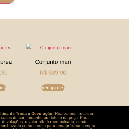
áurea
Conjunto mari
,90
R$
539,90
ões
Ver opções
lítica de Troca e Devolução:
Realizamos trocas em
casos de cor, tamanho ou defeito da peça. Para
devoluções, o valor não é reembolsado, sendo
sponibilizado como crédito para uma próxima compra