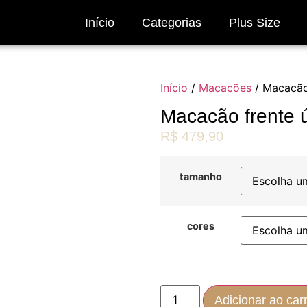
Início
Categorias
Plus Size
Início
/
Macacões
/ Macacão
Macacão frente 
R$
479,90
tamanho
cores
Adicionar ao car