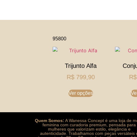
95800
Trijunto Alfa
Conju
R$
799,90
R$
Ver opções
Ve
Quem Somos:
A Wanessa Concept é uma loja de 
feminina com curadoria premium, pensada para
mulheres que valorizam estilo, elegância e
autenticidade. Trabalhamos com peças versáteis 