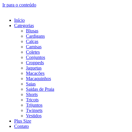
Ir para o conteúdo
Início
Categorias
Blusas
Cardigans
Calças
Camisas
Coletes
Conjuntos
Croppeds
Jaquetas
Macacões
Macaquinhos
Saias
Saidas de Praia
Shorts
Tricots
Trijuntos
Twinsets
Vestidos
Plus Size
Contato