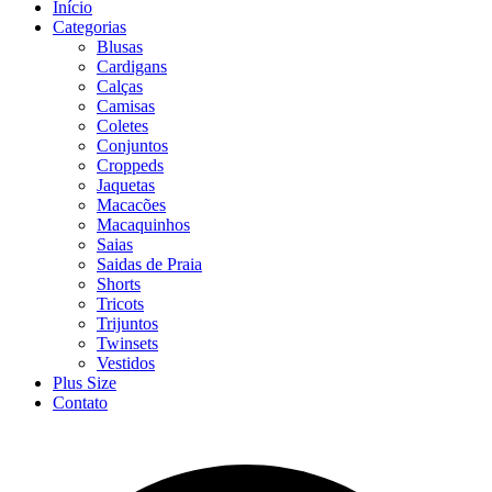
Início
Categorias
Blusas
Cardigans
Calças
Camisas
Coletes
Conjuntos
Croppeds
Jaquetas
Macacões
Macaquinhos
Saias
Saidas de Praia
Shorts
Tricots
Trijuntos
Twinsets
Vestidos
Plus Size
Contato