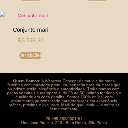
Conjunto mari
R$
539,90
Ver opções
Quem Somos:
A Wanessa Concept é uma loja de moda
feminina com curadoria premium, pensada para mulheres que
valorizam estilo, elegância e autenticidade. Trabalhamos com
peças versáteis e atemporais, do 38 ao 50, unindo tendência e
qualidade em cada detalhe. Somos 100% online, com
atendimento personalizado para oferecer uma experiência
prática, próxima e exclusiva. Mais do que vestir — é sobre se
sentir confiante.
28.999.362/0001-57
Rua José Paulino, 226 - Bom Retiro, São Paulo